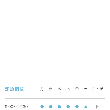
診療時間
月
火
水
木
金
土
日・祝
9:00～12:30
●
●
●
●
●
▲
休